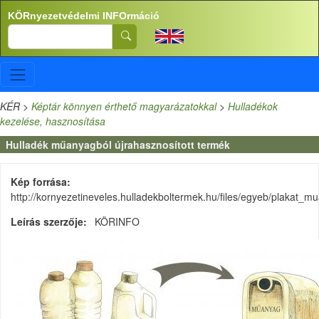
Ugrás a tartalomra
KÖRnyezetvédelmi INFOrmáció
Search
KÉR
>
Képtár könnyen érthető magyarázatokkal
>
Hulladékok
kezelése, hasznosítása
Hulladék műanyagból újrahasznosított termék
Kép forrása
http://kornyezetineveles.hulladekboltermek.hu/files/egyeb/plakat_m
Leírás szerzője
KÖRINFO