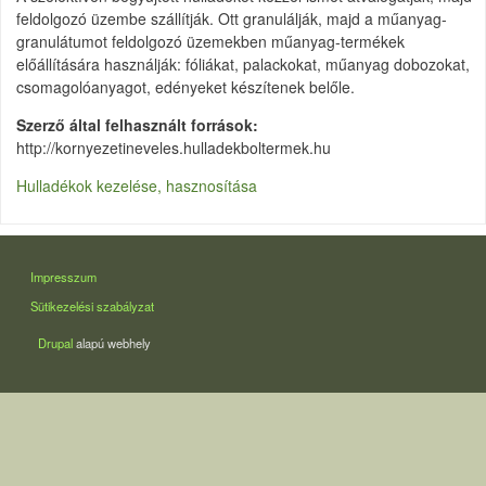
feldolgozó üzembe szállítják. Ott granulálják, majd a műanyag-
granulátumot feldolgozó üzemekben műanyag-termékek
előállítására használják: fóliákat, palackokat, műanyag dobozokat,
csomagolóanyagot, edényeket készítenek belőle.
Szerző által felhasznált források
http://kornyezetineveles.hulladekboltermek.hu
Hulladékok kezelése, hasznosítása
LÁBLÉC
Impresszum
Sütikezelési szabályzat
Drupal
alapú webhely