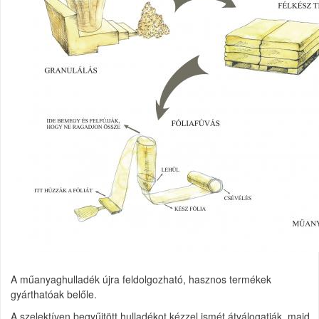
A műanyaghulladék újra feldolgozható, hasznos termékek
gyárthatóak belőle.
A szelektíven begyűjtött hulladékot kézzel ismét átválogatják, majd