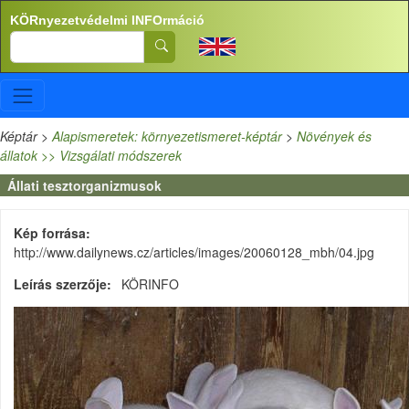
Ugrás a tartalomra
KÖRnyezetvédelmi INFOrmáció
Search
Képtár
>
Alapismeretek: környezetismeret-képtár
>
Növények és
állatok >> Vizsgálati módszerek
Állati tesztorganizmusok
Kép forrása
http://www.dailynews.cz/articles/images/20060128_mbh/04.jpg
Leírás szerzője
KÖRINFO