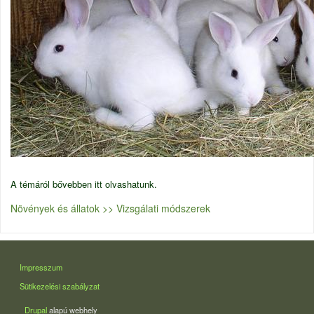
A témáról bővebben
itt
olvashatunk.
Növények és állatok >> Vizsgálati módszerek
LÁBLÉC
Impresszum
Sütikezelési szabályzat
Drupal
alapú webhely