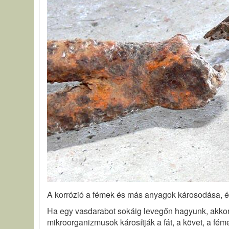
A korrózió a fémek és más anyagok károsodása, é
Ha egy vasdarabot sokáig levegőn hagyunk, akkor a 
mikroorganizmusok károsítják a fát, a követ, a fém