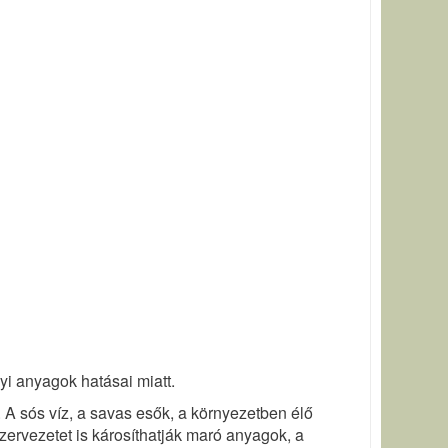
i anyagok hatásai miatt.
. A sós víz, a savas esők, a környezetben élő
zervezetet is károsíthatják maró anyagok, a