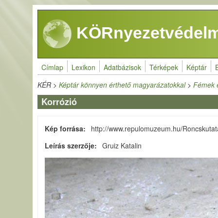
Ugrás a tartalomra
KÖRnyezetvédelm
Címlap
Lexikon
Adatbázisok
Térképek
Képtár
KÉR
>
Képtár könnyen érthető magyarázatokkal
>
Fémek é
Korrózió
Kép forrása
http://www.repulomuzeum.hu/Roncskut
Leírás szerzője
Gruiz Katalin