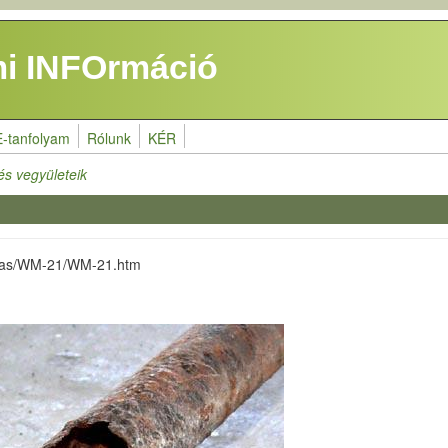
i INFOrmáció
E-tanfolyam
Rólunk
KÉR
s vegyületeik
atas/WM-21/WM-21.htm