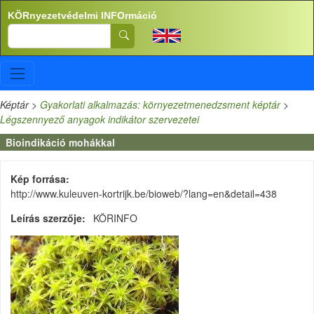
Ugrás a tartalomra
KÖRnyezetvédelmi INFOrmáció
Search
Képtár
>
Gyakorlati alkalmazás: környezetmenedzsment képtár
>
Légszennyező anyagok indikátor szervezetei
Bioindikáció mohákkal
Kép forrása
http://www.kuleuven-kortrijk.be/bioweb/?lang=en&detail=438
Leírás szerzője
KÖRINFO