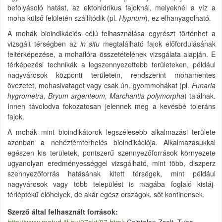
befolyásoló hatást, az ektohidrikus fajoknál, melyeknél a víz a
moha külső felületén szállítódik (pl.
Hypnum
), ez elhanyagolható.
A mohák bioindikációs célú felhasználása egyrészt történhet a
vizsgált térségben az
in situ
megtalálható fajok előfordulásának
feltérképezése, a mohaflóra összetételének vizsgálata alapján. E
térképezési technikák a legszennyezettebb területeken, például
nagyvárosok központi területein, rendszerint mohamentes
övezetet, mohasivatagot vagy csak ún. gyommohákat (pl.
Funaria
hygrometra, Bryum argenteum, Marchantia polymorpha
) találnak.
Innen távolodva fokozatosan jelennek meg a kevésbé toleráns
fajok.
A mohák mint bioindikátorok legszélesebb alkalmazási területe
azonban a nehézfémterhelés bioindikációja. Alkalmazásukkal
egészen kis területek, pontszerű szennyezőforrások környezete
ugyanolyan eredményességgel vizsgálható, mint több, diszperz
szennyezőforrás hatásának kitett térségek, mint például
nagyvárosok vagy több települést is magába foglaló kistáj-
térléptékű élőhelyek, de akár egész országok, sőt kontinensek.
Szerző által felhasznált források