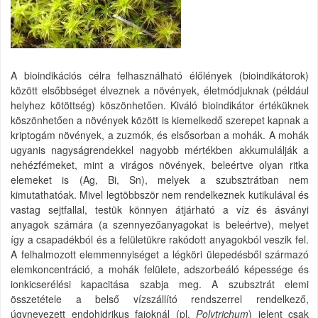
A bioindikációs célra felhasználható élőlények (bioindikátorok)
között elsőbbséget élveznek a növények, életmódjuknak (például
helyhez kötöttség) köszönhetően. Kiváló bioindikátor értéküknek
köszönhetően a növények között is kiemelkedő szerepet kapnak a
kriptogám növények, a zuzmók, és elsősorban a mohák. A mohák
ugyanis nagyságrendekkel nagyobb mértékben akkumulálják a
nehézfémeket, mint a virágos növények, beleértve olyan ritka
elemeket is (Ag, Bi, Sn), melyek a szubsztrátban nem
kimutathatóak. Mivel legtöbbször nem rendelkeznek kutikulával és
vastag sejtfallal, testük könnyen átjárható a víz és ásványi
anyagok számára (a szennyezőanyagokat is beleértve), melyet
így a csapadékból és a felületükre rakódott anyagokból veszik fel.
A felhalmozott elemmennyiséget a légköri ülepedésből származó
elemkoncentráció, a mohák felülete, adszorbeáló képessége és
ionkicserélési kapacitása szabja meg. A szubsztrát elemi
összetétele a belső vízszállító rendszerrel rendelkező,
úgynevezett endohidrikus fajoknál (pl.
Polytrichum
) jelent csak