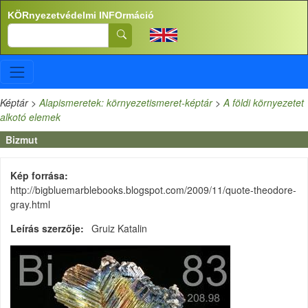
Ugrás a tartalomra
KÖRnyezetvédelmi INFOrmáció
Search
Képtár
>
Alapismeretek: környezetismeret-képtár
>
A földi környezetet
alkotó elemek
Bizmut
Kép forrása
http://bigbluemarblebooks.blogspot.com/2009/11/quote-theodore-
gray.html
Leírás szerzője
Gruiz Katalin