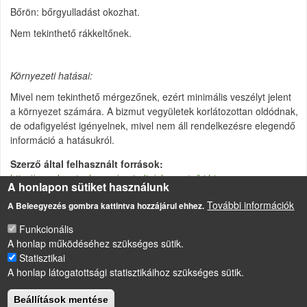
Bőrön: bőrgyulladást okozhat.
Nem tekinthető rákkeltőnek.
Környezeti hatásai:
Mivel nem tekinthető mérgezőnek, ezért minimális veszélyt jelent
a környezet számára. A bizmut vegyületek korlátozottan oldódnak,
de odafigyelést igényelnek, mivel nem áll rendelkezésre elegendő
információ a hatásukról.
Szerző által felhasznált források
http://www.lenntech.com/periodic/elements/bi.htm
A honlapon sütiket használunk
A földi környezetet alkotó elemek
További információk
A Beleegyezés gombra kattintva hozzájárul ehhez.
Funkcionális
A honlap működéséhez szükséges sütik.
LÁBLÉC
Statisztikai
Impresszum
A honlap látogatottsági statisztikáihoz szükséges sütik.
Sütikezelési szabályzat
Beállítások mentése
Drupal
alapú webhely