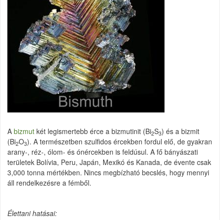
A
bizmut
két legismertebb érce a bizmutinit (Bi
S
) és a bizmit
2
3
(Bi
O
). A természetben szulfidos ércekben fordul elő, de gyakran
2
3
arany-, réz-, ólom- és ónércekben is feldúsul. A fő bányászati
területek Bolívia, Peru, Japán, Mexikó és Kanada, de évente csak
3,000 tonna mértékben. Nincs megbízható becslés, hogy mennyi
áll rendelkezésre a fémből.
Élettani hatásai: