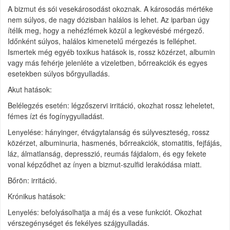
A bizmut és sói vesekárosodást okoznak. A károsodás mértéke
nem súlyos, de nagy dózisban halálos is lehet. Az iparban úgy
ítélik meg, hogy a nehézfémek közül a legkevésbé mérgező.
Időnként súlyos, halálos kimenetelű mérgezés is felléphet.
Ismertek még egyéb toxikus hatások is, rossz közérzet, albumin
vagy más fehérje jelenléte a vizeletben, bőrreakciók és egyes
esetekben súlyos bőrgyulladás.
Akut hatások:
Belélegzés esetén: légzőszervi irritáció, okozhat rossz leheletet,
fémes ízt és fogínygyulladást.
Lenyelése: hányinger, étvágytalanság és súlyveszteség, rossz
közérzet, albuminuria, hasmenés, bőrreakciók, stomatitis, fejfájás,
láz, álmatlanság, depresszió, reumás fájdalom, és egy fekete
vonal képződhet az ínyen a bizmut-szulfid lerakódása miatt.
Bőrön: irritáció.
Krónikus hatások:
Lenyelés: befolyásolhatja a máj és a vese funkciót. Okozhat
vérszegénységet és fekélyes szájgyulladás.