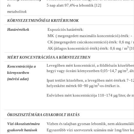
és
5 nap alatt 97,4%-a lebomlik [12]
metabolitok
KÖRNYEZETMINŐSÉGI KRITÉRIUMOK
Határértékek
Expozíciós határérték:
MK ( megengedett maximális koncentráció) érték: -
CK (megengedett csúcskoncentráció) érték: 0,6 mg /
3
AK (átlagos koncentráció érték) érték: 0,6 mg / m
[1
MÉRT KONCENTRÁCIÓJA A KÖRNYEZETBEN
Levegőben mért koncentráció, a földfelszín közelében 
Koncentrációja a
3
hegyi vagy óceáni környezetben 0,05−14,7 µg/m
, á
környezetben
(mérési adat)
Ipari terület közelében, a levegőben mért értékek 7−
3
helyenként mértek 60
−
90 µg/m
-os értéket is.
Esővízben mért koncentrációja 110
−
174 µg/liter, de 
ÖKOSZISZTÉMÁRA GYAKOROLT HATÁS
Vízi ökoszisztémára
Vízben és talajban gyorsan lebomlik, nem akkumulál
gyakorolt hatások
Egyszerűbb vízi szervezetek számára már 1mg/liter ko