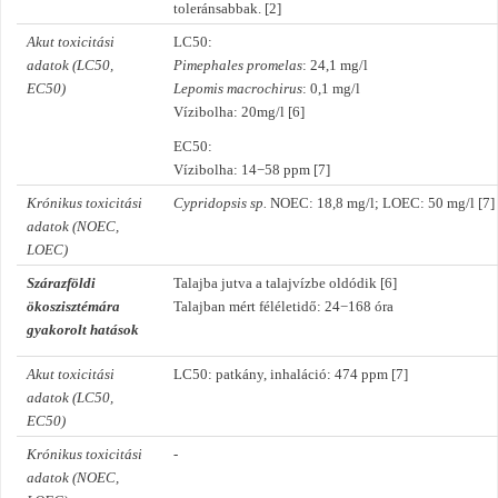
toleránsabbak. [2]
Akut toxicitási
LC50:
adatok (LC50,
Pimephales promelas
: 24,1 mg/l
EC50)
Lepomis macrochirus
: 0,1 mg/l
Vízibolha: 20mg/l [6]
EC50:
Vízibolha: 14−58 ppm [7]
Krónikus toxicitási
Cypridopsis sp.
NOEC: 18,8 mg/l; LOEC: 50 mg/l [7]
adatok (NOEC,
LOEC)
Szárazföldi
Talajba jutva a talajvízbe oldódik [6]
ökoszisztémára
Talajban mért féléletidő: 24−168 óra
gyakorolt hatások
Akut toxicitási
LC50: patkány, inhaláció: 474 ppm [7]
adatok (LC50,
EC50)
Krónikus toxicitási
-
adatok (NOEC,