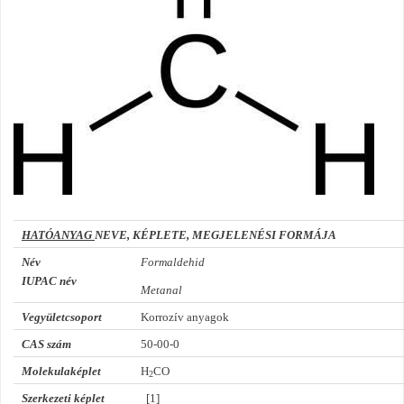
HATÓANYAG
NEVE, KÉPLETE, MEGJELENÉSI FORMÁJA
Név
Formaldehid
IUPAC név
Metanal
Vegyületcsoport
Korrozív anyagok
CAS szám
50-00-0
Molekulaképlet
H
CO
2
Szerkezeti képlet
[1]