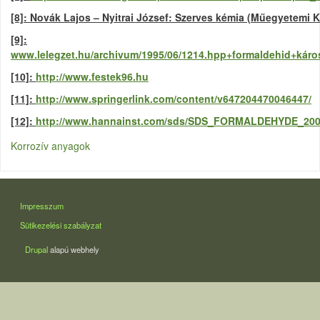
[8]: Novák Lajos – Nyitrai József: Szerves kémia (Műegyetemi K
[9]:
www.lelegzet.hu/archivum/1995/06/1214.hpp+formaldehid+kár
[10]:
http://www.festek96.hu
[11]:
http://www.springerlink.com/content/v647204470046447/
[12]:
http://www.hannainst.com/sds/SDS_FORMALDEHYDE_2008
Korrozív anyagok
LÁBLÉC
Impresszum
Sütikezelési szabályzat
Drupal
alapú webhely