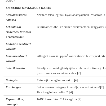
LOEC)
EMBERRE GYAKOROLT HATÁS
Általános káros
Szem és felső légutak nyálkahártyájának irritációja, a
hatások
Lebontás az
A formaldehidből az emberi szervezetben hangyasav kel
emberben, távozása
a szervezetből
Endokrin rendszert
-
károsító
3
Immunrendszert
Allergiát okoz 40 μg/m
koncentráció felett (mért érté
károsító
Szövetkárosító
Gátolja a szem ideghártyájában található retinasejte
pusztulása és a szemkárosodás. [7]
Mutagén
Csírasejt mutagén csoport: 5 [4]
Karcinogén
Számos rákos betegség kiváltója, emberi rákkeltő[2]
Karcinogén besorolás: 2 [4]
Reprotoxikus,
IARC besorolása: 2 A kategória [7]
teratogén