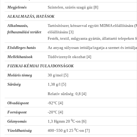
Megjelenés
Színtelen, szúrós szagú gáz [8]
ALKALMAZÁS, HATÁSOK
Alkalmazás,
Tartósítószer, kénsavval együtt MDMA előállítására 
felhasználási terület
előállítására [3]
Festék, textil, műgyanta gyártás, állattartó telepeken f
Elsődleges hatás
Az anyag súlyosan irritálja/izgatja a szemet és irritálj
Mellékhatások
Tüdővizenyőt okozhat [4]
FIZIKAI-KÉMIAI TULAJDONSÁGOK
Moláris tömeg
30 g/mol [5]
Sűrűség
1,38 g/l [5]
Relatív sűrűség: 0,8 [4]
Olvadáspont
-92°C [4]
Forráspont
-20°C [4]
0
Gőznyomás
1,3 Hgmm 20
C-on [6]
0
Vízoldhatóság
400−550 g/l 25
C
-on [7]