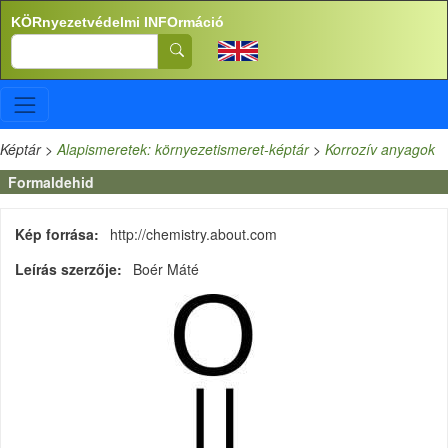
Ugrás a tartalomra
KÖRnyezetvédelmi INFOrmáció
Search
Képtár
>
Alapismeretek: környezetismeret-képtár
>
Korrozív anyagok
Formaldehid
Kép forrása
http://chemistry.about.com
Leírás szerzője
Boér Máté