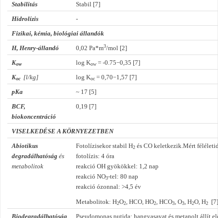
Stabilitás
Stabil [7]
Hidrolízis
-
Fizikai, kémia, biológiai állandók
3
H, Henry-állandó
0,02 Pa*m
/mol [2]
K
log K
= -0.75
−
0,35 [7]
ow
ow
K
[l/kg]
log K
= 0,70
−
1,57 [7]
oc
oc
pKa
~ 17 [5]
BCF,
0,19 [7]
biokoncentráció
VISELKEDÉSE A KÖRNYEZETBEN
Abiotikus
Fotolízisekor stabil H
és CO keletkezik.Mért féléleti
2
degradálhatóság
és
fotolízis: 4 óra
metabolitok
reakció OH gyökökkel: 1,2 nap
reakció NO
-tel: 80 nap
3
reakció ózonnal: >4,5 év
Metabolitok: H
O
, HCO, HO
, HCO
, O
, H
O, H
[7
2
2
2
3
3
2
2
Biodegradálhatóság
Pseudomonas putida: hangyasavat és metanolt állít el