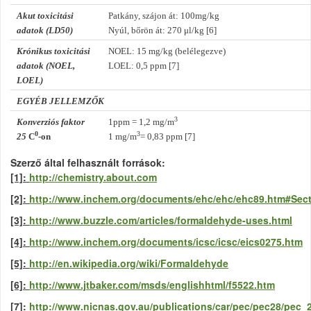
Akut toxicitási
Patkány, szájon át: 100mg/kg
adatok (LD50)
Nyúl, bőrön át: 270 μl/kg [6]
Krónikus toxicitási
NOEL: 15 mg/kg (belélegezve)
adatok (NOEL,
LOEL: 0,5 ppm [7]
LOEL)
EGYÉB JELLEMZŐK
3
Konverziós faktor
1ppm = 1,2 mg/m
0
3
25
C
-on
1 mg/m
= 0,83 ppm [7]
Szerző által felhasznált források
[1]:
http://chemistry.about.com
[2]:
http://www.inchem.org/documents/ehc/ehc/ehc89.htm#Sec
[3]:
http://www.buzzle.com/articles/formaldehyde-uses.html
[4]:
http://www.inchem.org/documents/icsc/icsc/eics0275.htm
[5]:
http://en.wikipedia.org/wiki/Formaldehyde
[6]:
http://www.jtbaker.com/msds/englishhtml/f5522.htm
[7]:
http://www.nicnas.gov.au/publications/car/pec/pec28/pec_2