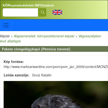
Ugrás a tartalomra
KÖRnyezetvédelmi INFOrmáció
Search
Képtár
>
Alapismeretek: környezetismeret-képtár
>
Végveszélyben
lévő állatfajok
Fekete cinegelégykapó (Petroica traversi)
Kép forrása
http://www.markcarwardine.com/pom/pom_jan_2009/content/MCNZ
Leírás szerzője
Gruiz Katalin