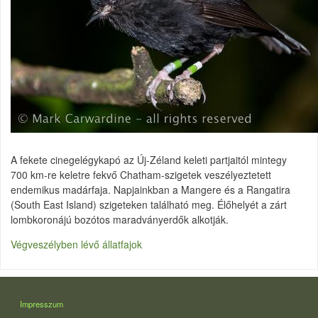
A fekete cinegelégykapó az Új-Zéland keleti partjaitól mintegy
700 km-re keletre fekvő Chatham-szigetek veszélyeztetett
endemikus madárfaja. Napjainkban a Mangere és a Rangatira
(South East Island) szigeteken található meg. Élőhelyét a zárt
lombkoronájú bozótos maradványerdők alkotják.
Végveszélyben lévő állatfajok
LÁBLÉC
Impresszum