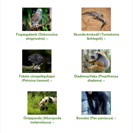
Fogasgalamb (Didunculus
Szunda-krokodil (Tomistoma
strigirostris)
Schlegelii)
Fekete cinegelégykapó
Diadémszifaka (Propithecus
(Petroica traversi)
diadema)
Óriáspanda (Ailuropoda
Bonobó (Pan paniscus)
melanoleuca)