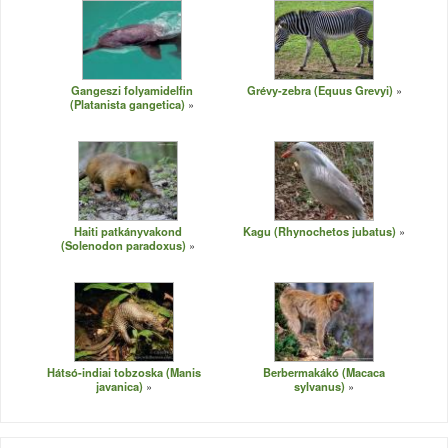
Gangeszi folyamidelfin
Grévy-zebra (Equus Grevyi)
(Platanista gangetica)
Haiti patkányvakond
Kagu (Rhynochetos jubatus)
(Solenodon paradoxus)
Hátsó-indiai tobzoska (Manis
Berbermakákó (Macaca
javanica)
sylvanus)