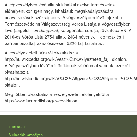
A végveszélyben lévő állatok kihalási esélye természetes
élőhelyénükön igen nagy, kihalásuk megakadályozására
beavatkozások szükségesek. A végveszélyben lévő fajokat a
Természetvédelmi Világszövetség Vörös Listája a Végveszélyben
lévő (angolul =
Endangered)
kategóriába sorolja, rövidítése EN. A
2010-es Vörös Lista 2754
állat
-, 2464
növény
-, 1
gomba
- és 1
barnamoszatfajt azaz összesen
5220 fajt tartalmaz.
A veszélyeztetett fajokról olvashatsz a
http://hu.wikipedia.org/wiki/Vesz%C3%A9lyeztetett_faj oldalon.
A "végveszélyben lévő" minősítésnek kritériumai vannak, ezekről
olvashatsz a
http://hu.wikipedia.org/wiki/V%C3%A9gvesz%C3%A9lyben_l%C3%
oldalon.
Még többet olvashatsz a veszélyezetett élőlényekről a
http://www.iucnredlist.org/ weboldalon.
LÁBLÉC
Impresszum
Sütikezelési szabályzat