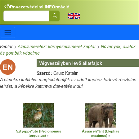
Ugrás a tartalomra
KÖRnyezetvédelmi INFOrmáció
Search
Képtár
>
Alapismeretek: környezetismeret-képtár
>
Növények, állatok
és gombák védelme
Végveszélyben lévő állatfajok
Szerző:
Gruiz Katalin
A címekre kattintva megtekinthetjük az adott képhez tartozó részletes
leírást, a képekre kattintva diavetítés indul.
Sztyeppefutó (Pedionomus
Ázsiai elefánt (Elephas
torquatus)
maximus)