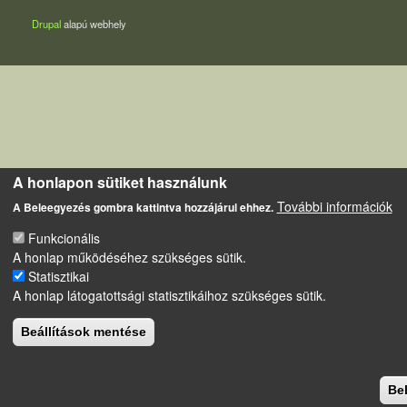
Drupal
alapú webhely
A honlapon sütiket használunk
További információk
A Beleegyezés gombra kattintva hozzájárul ehhez.
Funkcionális
A honlap működéséhez szükséges sütik.
Statisztikai
A honlap látogatottsági statisztikáihoz szükséges sütik.
Beállítások mentése
Be