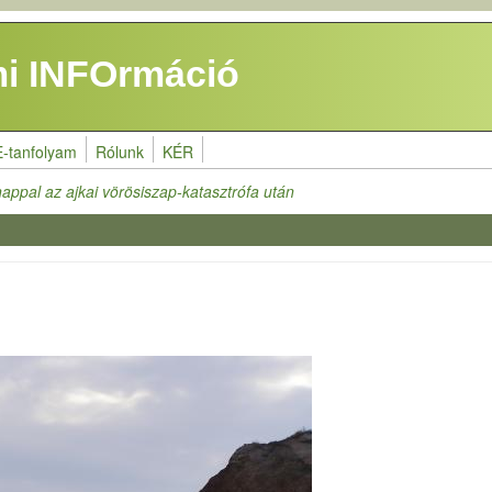
i INFOrmáció
E-tanfolyam
Rólunk
KÉR
appal az ajkai vörösiszap-katasztrófa után