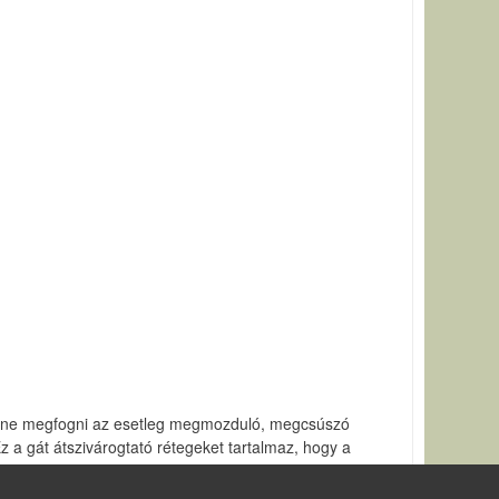
es lenne megfogni az esetleg megmozduló, megcsúszó
Ez a gát átszivárogtató rétegeket tartalmaz, hogy a
képpen áteresztő gátak kiszűrik.