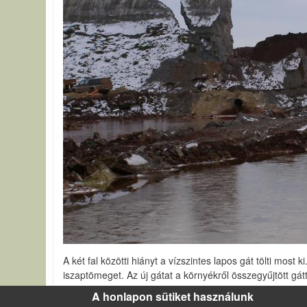
A két fal közötti hiányt a vízszintes lapos gát tölti mo
iszaptömeget. Az új gátat a környékről összegyűjtött gátt
tározóból szabadon távozhassék a folyadék. A szuszpendá
A honlapon sütiket használunk