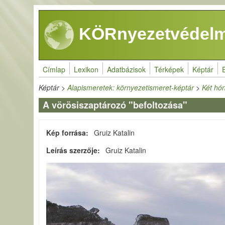
Ugrás a tartalomra
KÖRnyezetvédelm
Címlap
Lexikon
Adatbázisok
Térképek
Képtár
Képtár
>
Alapismeretek: környezetismeret-képtár
>
Két hón
A vörösiszaptározó "befoltozása"
Kép forrása
Gruiz Katalin
Leírás szerzője
Gruiz Katalin