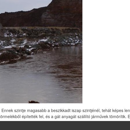
st ki. Ennek szintje magasabb a beszikkadt iszap szintjénél, tehát kép
örmelékből építették fel, és a gát anyagát szállító járművek tömörítik. 
lt vörösiszapot a gát, illetve az alatta elhelyezkedő további, hasonló