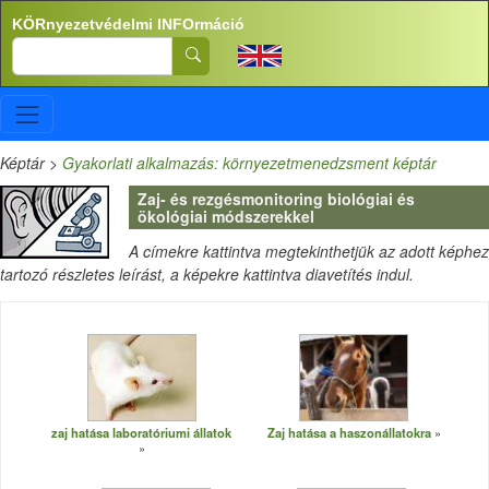
Ugrás a tartalomra
KÖRnyezetvédelmi INFOrmáció
Search
Képtár
>
Gyakorlati alkalmazás: környezetmenedzsment képtár
Zaj- és rezgésmonitoring biológiai és
ökológiai módszerekkel
A címekre kattintva megtekinthetjük az adott képhez
tartozó részletes leírást, a képekre kattintva diavetítés indul.
zaj hatása laboratóriumi állatok
Zaj hatása a haszonállatokra