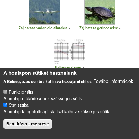
Zaj hatása vadon élő állatokra
Zaj hatása gerincesekre
Hallásveszteség
A honlapon sütiket használunk
További információk
A Beleegyezés gombra kattintva hozzájárul ehhez.
Funkcionális
A honlap működéséhez szükséges sütik.
LÁBLÉC
Statisztikai
Impresszum
A honlap látogatottsági statisztikáihoz szükséges sütik.
Sütikezelési szabályzat
Beállítások mentése
Drupal
alapú webhely