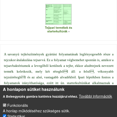
Tejipari termékek és
starterkultúrák
A savanyú tejkészítmények gyártási folyamatának leglényegesebb része a
tejcukor átalakulása tejsavvá. Ez a folyamat végbemehet spontán is, amikor a
tejsavbaktériumok a levegőből kerülnek a tejbe, ekkor aludttejnek nevezett
termék keletkezik, mely két rétegből áll: a felső, vékonyabb
tejzsírrétegbl és az alsó, vastagabb alvadékból. Ipari léptékben fontos a
folyamatok irányíthatósága, ezért itt ún. starterkultúrákat alkalmaznak a
A honlapon sütiket használunk
megfelelő savasság és ízvilág kialakításához. A savanyú
tejkészítményekközül a joghurt és a kefír sokak által kedvelt és széles körben
További információk
A Beleegyezés gombra kattintva hozzájárul ehhez.
elterjedt savanyított tejtermék.
Funkcionális
A honlap működéséhez szükséges sütik.
Statisztikai