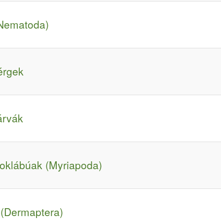
(Nematoda)
férgek
árvák
soklábúak (Myriapoda)
(Dermaptera)