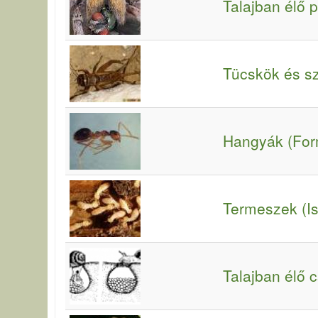
Talajban élő 
Tücskök és sz
Hangyák (For
Termeszek (Is
Talajban élő 