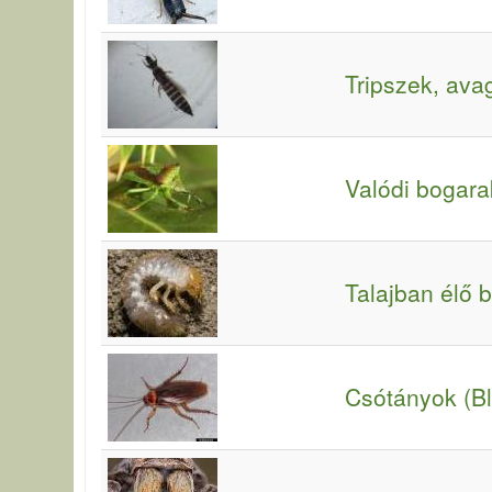
Tripszek, ava
Valódi bogara
Talajban élő 
Csótányok (Bla