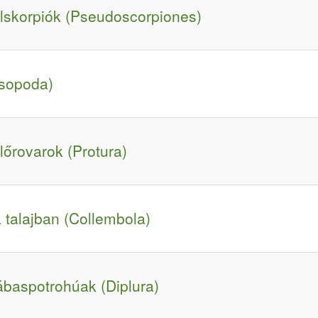
álskorpiók (Pseudoscorpiones)
Isopoda)
lőrovarok (Protura)
a talajban (Collembola)
lábaspotrohúak (Diplura)