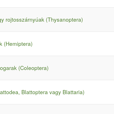
gy rojtosszárnyúak (Thysanoptera)
k (Hemiptera)
bogarak (Coleoptera)
ttodea, Blattoptera vagy Blattaria)