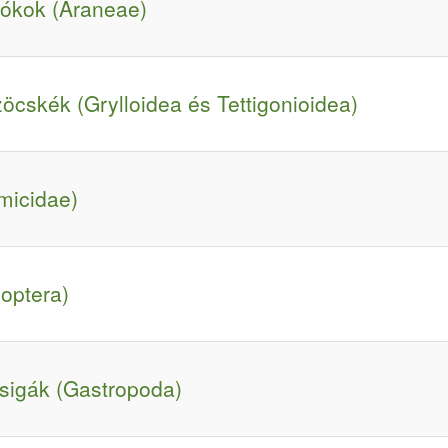
pókok (Araneae)
öcskék (Grylloidea és Tettigonioidea)
micidae)
optera)
csigák (Gastropoda)