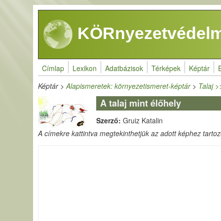
Ugrás a tartalomra
KÖRnyezetvédelm
Címlap
Lexikon
Adatbázisok
Térképek
Képtár
Képtár
>
Alapismeretek: környezetismeret-képtár
>
Talaj 
A talaj mint élőhely
Szerző:
Gruiz Katalin
A címekre kattintva megtekinthetjük az adott képhez tartozó 