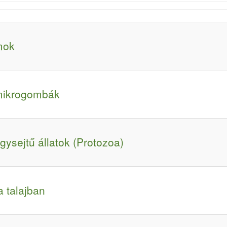
mok
 mikrogombák
gysejtű állatok (Protozoa)
a talajban