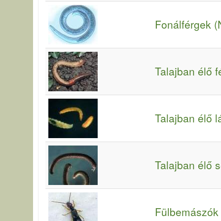
Fonálférgek 
Talajban élő 
Talajban élő l
Talajban élő 
Fülbemászók 