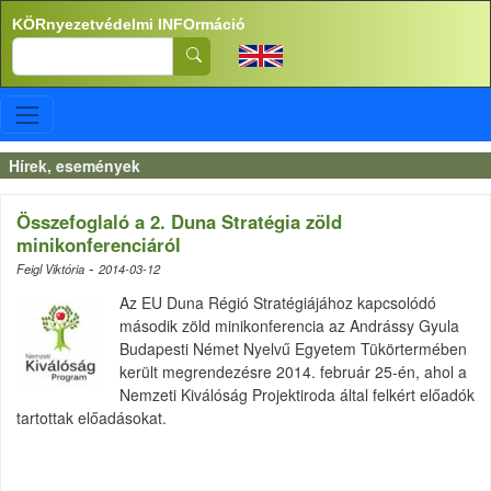
Ugrás a tartalomra
KÖRnyezetvédelmi INFOrmáció
Search
Hírek, események
Összefoglaló a 2. Duna Stratégia zöld
minikonferenciáról
-
Feigl Viktória
2014-03-12
Az EU Duna Régió Stratégiájához kapcsolódó
második zöld minikonferencia az Andrássy Gyula
Budapesti Német Nyelvű Egyetem Tükörtermében
került megrendezésre 2014. február 25-én, ahol a
Nemzeti Kiválóság Projektiroda által felkért előadók
tartottak előadásokat.