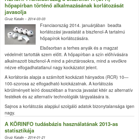
hőpapírban történő alkalmazásának korlátozását
javasolja
-
Gruiz Katalin
2014-03-03
Franciaország 2014. januárjában beadta
korlátozási javaslatát a biszfenol-A tartalmú
hőpapírok korlátozására.
Elsősorban a terhes anyák és a magzat
védelmét tartották szem előtt. A hőpapírban a szín előhívására
alkalmazott biszfenol-A mind a pénztárosokra, mind a vevőkre
nézve elfogadhatatlanul nagy kockázatot jelent.
A korlátorás alapja a számított kockázati hányados (RCR) 10—
100-szorosa az elfogadható koickázatnak. A korlátozás
körülményeit leíró dossziéban a francia javaslat kitér az alternatív
festékek és az alternatív technológiák tárgyalására is.
Sajnos a korlátozás alapjául szolgáló adatok bizonytalansága igen
nagy.
A KÖRINFO tudásbázis használatának 2013-as
statisztikája
-
Gruiz Katalin
2014-01-21