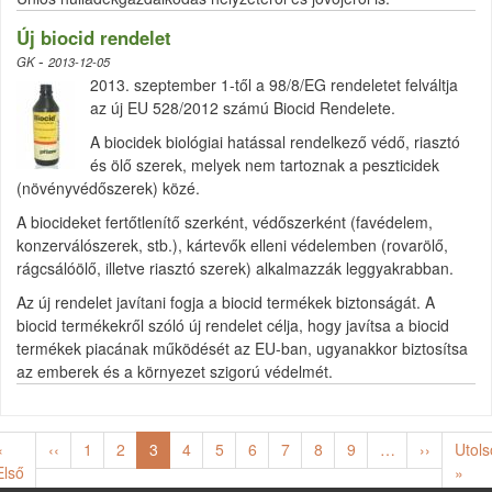
Új biocid rendelet
-
GK
2013-12-05
2013. szeptember 1-től a 98/8/EG rendeletet felváltja
az új EU 528/2012 számú Biocid Rendelete.
A biocidek biológiai hatással rendelkező védő, riasztó
és ölő szerek, melyek nem tartoznak a peszticidek
(növényvédőszerek) közé.
A biocideket fertőtlenítő szerként, védőszerként (favédelem,
konzerválószerek, stb.), kártevők elleni védelemben (rovarölő,
rágcsálóölő, illetve riasztó szerek) alkalmazzák leggyakrabban.
Az új rendelet javítani fogja a biocid termékek biztonságát. A
biocid termékekről szóló új rendelet célja, hogy javítsa a biocid
termékek piacának működését az EU-ban, ugyanakkor biztosítsa
az emberek és a környezet szigorú védelmét.
Oldalszámozás
Előző oldal
Következ
«
‹‹
1
2
3
4
5
6
7
8
9
…
››
Utols
Első oldal
Utol
Első
»