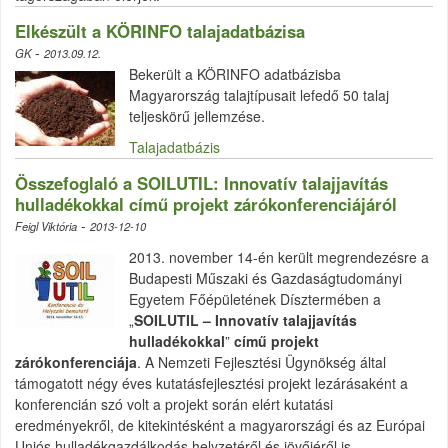
Elkészült a KÖRINFO talajadatbázisa
-
GK
2013.09.12.
Bekerült a KÖRINFO adatbázisba
Magyarország talajtípusait lefedő 50 talaj
teljeskörű jellemzése.
Talajadatbázis
Összefoglaló a SOILUTIL: Innovatív talajjavítás
hulladékokkal című projekt zárókonferenciájáról
-
Feigl Viktória
2013-12-10
2013. november 14-én került megrendezésre a
Budapesti Műszaki és Gazdaságtudományi
Egyetem Főépületének Dísztermében a
„
SOILUTIL – Innovatív talajjavítás
hulladékokkal
”
című projekt
zárókonferenciája
. A Nemzeti Fejlesztési Ügynökség által
támogatott négy éves kutatásfejlesztési projekt lezárásaként a
konferencián szó volt a projekt során elért kutatási
eredményekről, de kitekintésként a magyarországi és az Európai
Uniós hulladékgazdálkodás helyzetéről és jövőjéről is.