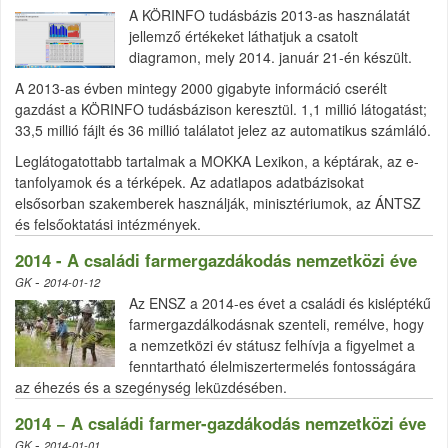
A KÖRINFO tudásbázis 2013-as használatát
jellemző értékeket láthatjuk a csatolt
diagramon, mely 2014. január 21-én készült.
A 2013-as évben mintegy 2000 gigabyte információ cserélt
gazdást a KÖRINFO tudásbázison keresztül. 1,1 millió látogatást;
33,5 millió fájlt és 36 millió találatot jelez az automatikus számláló.
Leglátogatottabb tartalmak a MOKKA Lexikon, a képtárak, az e-
tanfolyamok és a térképek. Az adatlapos adatbázisokat
elsősorban szakemberek használják, minisztériumok, az ÁNTSZ
és felsőoktatási intézmények.
2014 - A családi farmergazdákodás nemzetközi éve
-
GK
2014-01-12
Az ENSZ a 2014-es évet a családi és kisléptékű
farmergazdálkodásnak szenteli, remélve, hogy
a nemzetközi év státusz felhívja a figyelmet a
fenntartható élelmiszertermelés fontosságára
az éhezés és a szegénység leküzdésében.
2014 − A családi farmer-gazdákodás nemzetközi éve
-
GK
2014-01-01