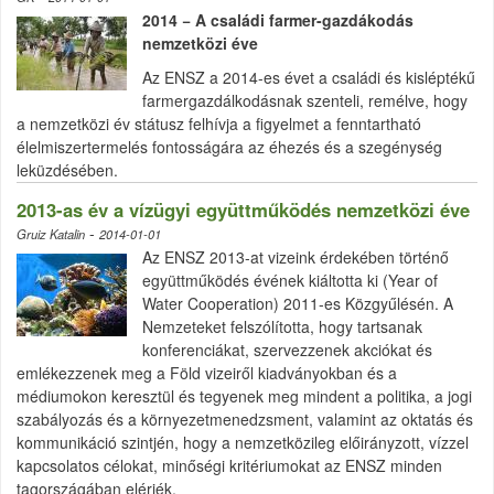
2014 − A családi farmer-gazdákodás
nemzetközi éve
Az ENSZ a 2014-es évet a családi és kisléptékű
farmergazdálkodásnak szenteli, remélve, hogy
a nemzetközi év státusz felhívja a figyelmet a fenntartható
élelmiszertermelés fontosságára az éhezés és a szegénység
leküzdésében.
2013-as év a vízügyi együttműködés nemzetközi éve
-
Gruiz Katalin
2014-01-01
Az ENSZ 2013-at vizeink érdekében történő
együttműködés évének kiáltotta ki (Year of
Water Cooperation) 2011-es Közgyűlésén. A
Nemzeteket felszólította, hogy tartsanak
konferenciákat, szervezzenek akciókat és
emlékezzenek meg a Föld vizeiről kiadványokban és a
médiumokon keresztül és tegyenek meg mindent a politika, a jogi
szabályozás és a környezetmenedzsment, valamint az oktatás és
kommunikáció szintjén, hogy a nemzetközileg előirányzott, vízzel
kapcsolatos célokat, minőségi kritériumokat az ENSZ minden
tagországában elérjék.