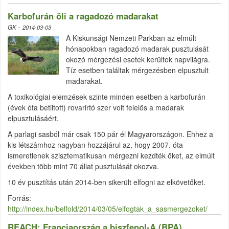
Karbofurán öli a ragadozó madarakat
-
GK
2014-03-03
A Kiskunsági Nemzeti Parkban az elmúlt
hónapokban ragadozó madarak pusztulását
okozó mérgezési esetek kerültek napvilágra.
Tíz esetben találtak mérgezésben elpusztult
madarakat.
A toxikológiai elemzések szinte minden esetben a karbofurán
(évek óta betiltott) rovarirtó szer volt felelős a madarak
elpusztulásáért.
A parlagi sasból már csak 150 pár él Magyarországon. Ehhez a
kis létszámhoz nagyban hozzájárul az, hogy 2007. óta
ismeretlenek szisztematikusan mérgezni kezdték őket, az elmúlt
években több mint 70 állat pusztulását okozva.
10 év pusztítás után 2014-ben sikerült elfogni az elkövetőket.
Forrás:
http://index.hu/belfold/2014/03/05/elfogtak_a_sasmergezoket/
REACH: Franciaország a biszfenol-A (BPA)