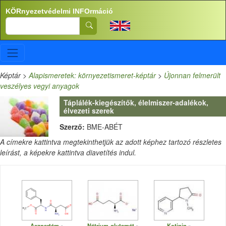
Ugrás a tartalomra
KÖRnyezetvédelmi INFOrmáció
Search
Képtár
>
Alapismeretek: környezetismeret-képtár
>
Újonnan felmerült
veszélyes vegyi anyagok
Táplálék-kiegészítők, élelmiszer-adalékok,
élvezeti szerek
Szerző:
BME-ABÉT
A címekre kattintva megtekinthetjük az adott képhez tartozó részletes
leírást, a képekre kattintva diavetítés indul.
Aszpartám
Nátrium-glutamát
Kotinin