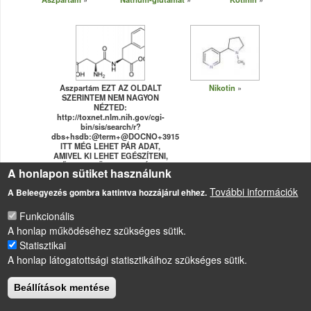
Aszpartám EZT AZ OLDALT
Nikotin
SZERINTEM NEM NAGYON
NÉZTED:
http://toxnet.nlm.nih.gov/cgi-
bin/sis/search/r?
dbs+hsdb:@term+@DOCNO+3915
ITT MÉG LEHET PÁR ADAT,
AMIVEL KI LEHET EGÉSZÍTENI,
FŐLEG A KÖRNYTOX RÉSZT.
A honlapon sütiket használunk
KÜLÖNBEN JÓ LESZ!
További információk
A Beleegyezés gombra kattintva hozzájárul ehhez.
Funkcionális
A honlap működéséhez szükséges sütik.
Statisztikai
LÁBLÉC
A honlap látogatottsági statisztikáihoz szükséges sütik.
Impresszum
Sütikezelési szabályzat
Beállítások mentése
Drupal
alapú webhely